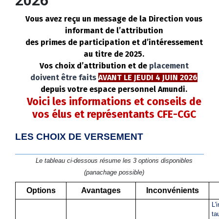
2026
Vous avez reçu un message de la Direction vous
informant de l’attribution
des primes de participation et d’intéressement
au titre de 2025.
Vos choix d’attribution et de
placement
doivent être faits
AVANT LE JEUDI 4 JUIN 2026
depuis votre espace personnel Amundi.
Voici les informations et conseils de
vos élus et représentants
CFE-CGC
LES CHOIX DE VERSEMENT
Le tableau ci-dessous résume les 3 options disponibles
(panachage possible)
Options
Avantages
Inconvénients
L'
ta