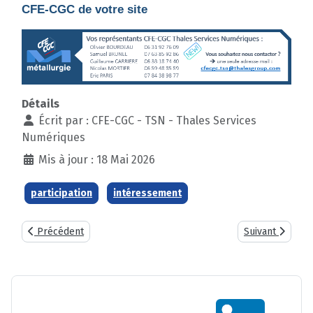
CFE-CGC de votre site
Détails
Écrit par :
CFE-CGC - TSN - Thales Services
Numériques
Mis à jour : 18 Mai 2026
participation
intéressement
Article précédent : PARTICIPATION / INTERESSEMENT : Choix de
Article suivant
Précédent
Suivant