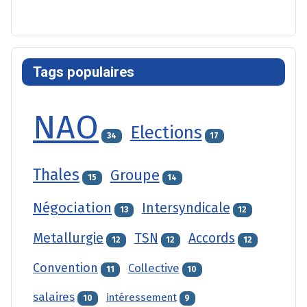
Tags populaires
NAO
Elections
34
17
Thales
Groupe
15
14
Négociation
Intersyndicale
13
12
Metallurgie
TSN
Accords
12
12
12
Convention
Collective
11
10
salaires
intéressement
10
9