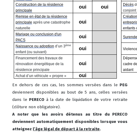
Construction de la résidence
Décès
d
oui
oui
principale
conjoint
Remise en état de la résidence
Création
oui
principale
après une catastrophe
entrepri
naturelle
enfants 
Mariage ou conclusion d'un
oui
Surende
PACS
ème
Naissance ou adoption
d’un 3
oui
Violenc
enfant (ou suivant)
Financement des travaux de
Dépense
oui
rénovation énergétique de la
cadre de
résidence principale
aidant
oui
Achat d’un véhicule « propre »
En dehors de ces cas, les sommes versées dans le
PEG
deviennent disponibles au bout de 5 ans, celles versées
dans le
PERECO
à la date de liquidation de votre retraite
(clôture non obligatoire).
A noter que
les avoirs détenus au titre du PERECO
deviennent automatiquement disponibles lorsque vous
atteignez
l’âge légal de départ à la retraite
.