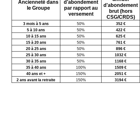
Ancienneté dans
d’abondement
d'abondement
le Groupe
par rapport au
brut (hors
versement
CSG/CRDS)
3 mois à 5 ans
50%
352 €
5 à 10 ans
50%
422 €
10 à 15 ans
50%
625 €
15 à 20 ans
50%
761 €
20 à 25 ans
50%
896 €
25 à 30 ans
50%
1032 €
30 à 35 ans
50%
1168 €
35 à 40 ans
100%
1509 €
40 ans et +
150%
2051 €
2 ans avant la retraite
150%
3194 €