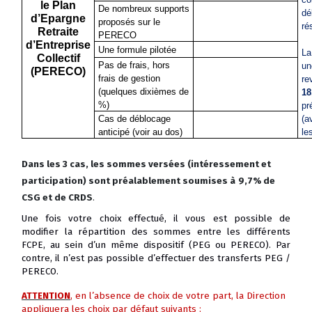
le Plan
De nombreux supports
dé
d’Epargne
proposés sur le
ré
Retraite
PERECO
d’Entreprise
Une formule pilotée
La
Collectif
Pas de frais, hors
un
(PERECO)
frais de gestion
re
(quelques dixièmes de
18
%)
pr
Cas de déblocage
(a
anticipé (voir au dos)
le
Dans les 3 cas, les sommes versées (intéressement et
participation) sont préalablement soumises à
9,7% de
CSG et de CRDS
.
Une fois votre choix effectué, il vous est possible de
modifier la répartition des sommes entre les différents
FCPE, au sein d’un même dispositif (PEG ou PERECO). Par
contre, il n’est pas possible d’effectuer des transferts PEG /
PERECO.
ATTENTION
, en l’absence de choix de votre part, la Direction
appliquera les choix par défaut suivants :