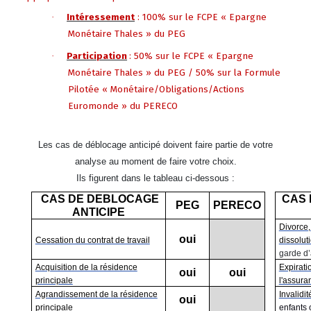
·
Intéressement
: 100% sur le FCPE « Epargne
Monétaire Thales » du PEG
·
Participation
: 50% sur le FCPE « Epargne
Monétaire Thales » du PEG / 50% sur la Formule
Pilotée « Monétaire/Obligations/Actions
Euromonde » du PERECO
Les cas de déblocage anticipé doivent faire partie de votre
analyse au moment de faire votre choix.
Ils figurent dans le tableau ci-dessous :
CAS DE DEBLOCAGE
CAS 
PEG
PERECO
ANTICIPE
Divorce,
oui
Cessation du contrat de travail
dissolut
garde d’
Acquisition de la résidence
Expirati
oui
oui
principale
l'assur
Agrandissement de la résidence
Invalidit
oui
principale
enfants 