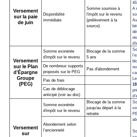
45
Somme soumise à
A 
Versement
Disponibilité
l'impôt sur le revenu
s
sur la paie
immédiate
(prélèvement à la
Av
de juin
source)
bé
dé
ré
d'
So
Somme exonérée
Blocage de la somme
l’
d'impôt sur le revenu
5 ans
Versement
bl
De nombreux supports
sur le Plan
ou
Pas d'abondement
proposés sur le PEG
d'Épargne
ca
Groupe
Le
Pas de frais
(PEG)
18
Cas de déblocage
pr
anticipé (voir au dos)
d’
Blocage de la somme
So
Somme exonérée
jusqu'au départ à la
vo
d'impôt sur le revenu
retraite
PE
ab
Abondement selon
Versement
l’ancienneté
So
sur
c