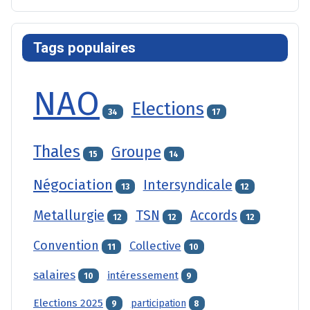
Tags populaires
NAO
Elections
34
17
Thales
Groupe
15
14
Négociation
Intersyndicale
13
12
Metallurgie
TSN
Accords
12
12
12
Convention
Collective
11
10
salaires
intéressement
10
9
Elections 2025
participation
9
8