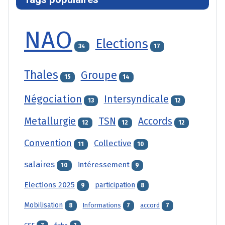
NAO
Elections
34
17
Thales
Groupe
15
14
Négociation
Intersyndicale
13
12
Metallurgie
TSN
Accords
12
12
12
Convention
Collective
11
10
salaires
intéressement
10
9
Elections 2025
participation
9
8
Mobilisation
Informations
accord
8
7
7