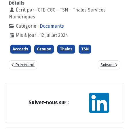
Détails
Écrit par :
CFE-CGC - TSN - Thales Services
Numériques
Catégorie :
Documents
Mis à jour : 12 Juillet 2024
Accords
Groupe
Thales
TSN
Article précédent : Notices HUMANIS 2022 : Les prestations et 
Article suivant 
Précédent
Suivant
Suivez-nous sur :