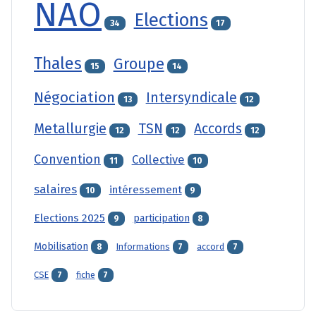
NAO
Elections
34
17
Thales
Groupe
15
14
Négociation
Intersyndicale
13
12
Metallurgie
TSN
Accords
12
12
12
Convention
Collective
11
10
salaires
intéressement
10
9
Elections 2025
participation
9
8
Mobilisation
Informations
accord
8
7
7
CSE
fiche
7
7