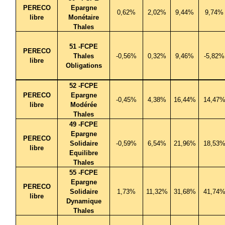
PERECO
Epargne
0,62%
2,02%
9,44%
9,74%
libre
Monétaire
Thales
51 -FCPE
PERECO
Thales
-0,56%
0,32%
9,46%
-5,82%
libre
Obligations
52 -FCPE
PERECO
Epargne
-0,45%
4,38%
16,44%
14,47
libre
Modérée
Thales
49 -FCPE
Epargne
PERECO
Solidaire
-0,59%
6,54%
21,96%
18,53
libre
Equilibre
Thales
55 -FCPE
Epargne
PERECO
Solidaire
1,73%
11,32%
31,68%
41,74
libre
Dynamique
Thales