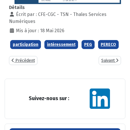
Détails
Écrit par :
CFE-CGC - TSN - Thales Services
Numériques
Mis à jour : 18 Mai 2026
participation
intéressement
PEG
PERECO
Article précédent : CONSEILS DE SURVEILLANCE DE L’ACTIONN
Article suivant
Précédent
Suivant
Suivez-nous sur :