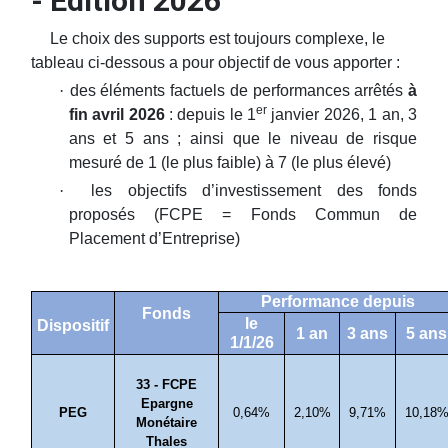
- Edition 2026
Le choix des supports est toujours complexe, le
tableau ci-dessous a pour objectif de vous apporter :
·
des éléments factuels de performances arrêtés
à
er
fin avril 2026
: depuis le 1
janvier 2026, 1 an, 3
ans et 5 ans ; ainsi que le niveau de risque
mesuré de 1 (le plus faible) à 7 (le plus élevé)
·
les objectifs d’investissement des fonds
proposés (FCPE = Fonds Commun de
Placement d’Entreprise)
Performance depuis
Fonds
le
Dispositif
1 an
3 ans
5 ans
1/1/26
33 - FCPE
Epargne
PEG
0,64%
2,10%
9,71%
10,18
Monétaire
Thales