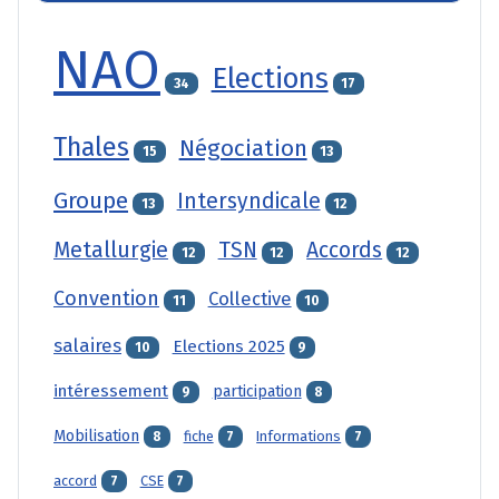
NAO
Elections
34
17
Thales
Négociation
15
13
Groupe
Intersyndicale
13
12
Metallurgie
TSN
Accords
12
12
12
Convention
Collective
11
10
salaires
Elections 2025
10
9
intéressement
participation
9
8
Mobilisation
fiche
Informations
8
7
7
accord
CSE
7
7