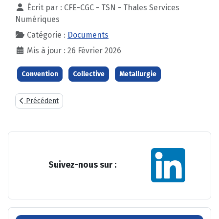
Écrit par :
CFE-CGC - TSN - Thales Services
Numériques
Catégorie :
Documents
Mis à jour : 26 Février 2026
Convention
Collective
Metallurgie
Article précédent : PERCO/PERECO
Précédent
Suivez-nous sur :