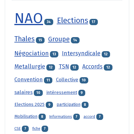
NAO
Elections
34
17
Thales
Groupe
15
14
Négociation
Intersyndicale
13
12
Metallurgie
TSN
Accords
12
12
12
Convention
Collective
11
10
salaires
intéressement
10
9
Elections 2025
participation
9
8
Mobilisation
Informations
accord
8
7
7
CSE
fiche
7
7