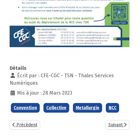
Détails
Écrit par :
CFE-CGC - TSN - Thales Services
Numériques
Mis à jour : 28 Mars 2023
Convention
Collective
Metallurgie
NCC
Article précédent : Appointements minimaux annuels 2023 Ingé
Article suivant 
Précédent
Suivant