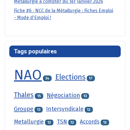
Métallurgie à compter du 1er Janvier 2026
Fiche #6 : NCC de la Métallurgie : Fiches Emploi
- Mode d'Emploi !
Tags populaires
NAO
Elections
34
17
Thales
Négociation
15
13
Groupe
Intersyndicale
13
12
Metallurgie
TSN
Accords
12
12
12