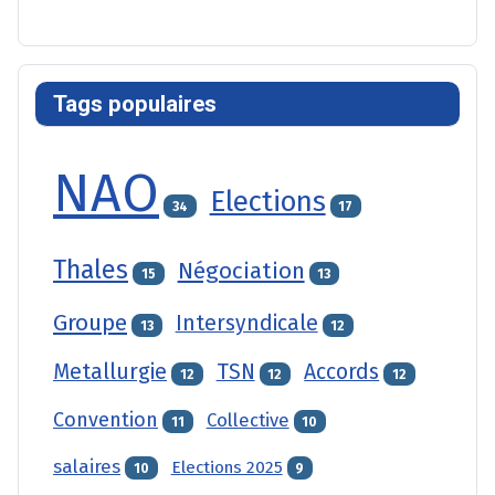
Tags populaires
NAO
Elections
34
17
Thales
Négociation
15
13
Groupe
Intersyndicale
13
12
Metallurgie
TSN
Accords
12
12
12
Convention
Collective
11
10
salaires
Elections 2025
10
9