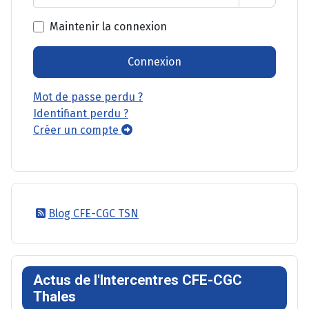
Afficher l
Maintenir la connexion
Connexion
Mot de passe perdu ?
Identifiant perdu ?
Créer un compte
Blog CFE-CGC TSN
Actus de l'Intercentres CFE-CGC
Thales