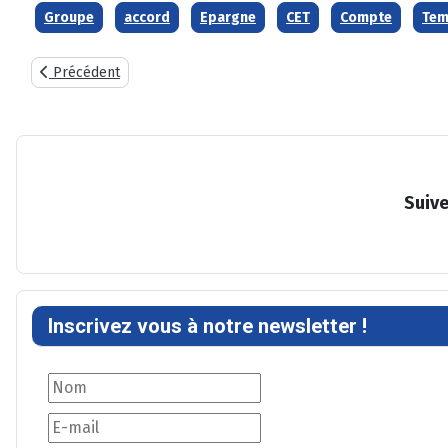
Groupe
accord
Epargne
CET
Compte
Te
Article précédent : Support d'informations sur l'état des négoc
Précédent
Suive
Inscrivez vous à notre newsletter !