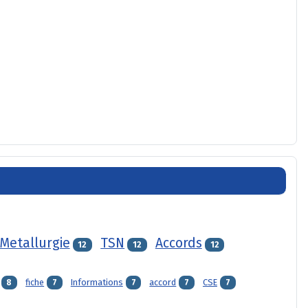
Metallurgie
TSN
Accords
12
12
12
fiche
Informations
accord
CSE
8
7
7
7
7