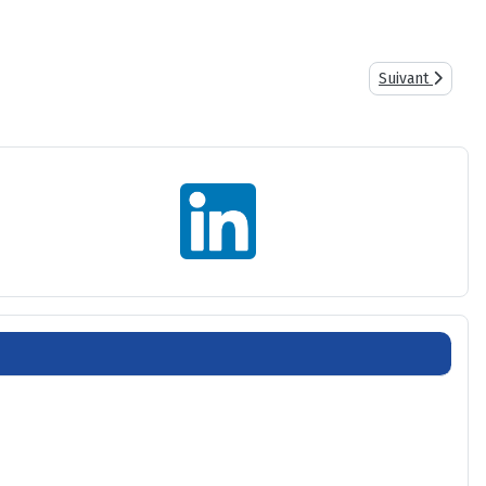
Article suivant 
Suivant