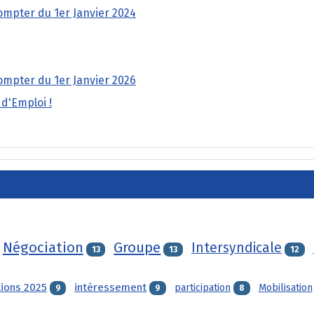
ompter du 1er Janvier 2024
ompter du 1er Janvier 2026
 d'Emploi !
Négociation
Groupe
Intersyndicale
13
13
12
tions 2025
intéressement
participation
Mobilisation
9
9
8